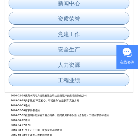
新闻中心
资质荣誉
党建工作
安全生产
在线咨询
人力资源
工程业绩
2020-02-28
巢湖水利电力建设有限公司抗击新冠肺炎疫情捐款倡议书
2019-09-25
关于开展“不忘初心、牢记使命”主题教育 实施方案
2018-04-03
通知
2018-02-08
春节放假通知
2016-07-02
裕溪闸除险加固工程公路桥、启闭机房和桥头堡（含鱼道）工程内部招标通知
2016-06-12
通知
2016-04-27
通 知
2016-03-11
关于召开三届一次股东大会的通知
2015-10-08
关于调整工作时间的通知